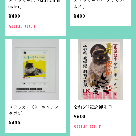
ステッカー①「station m
ステッカー ②「メチャネ
aster」
ムイ」
¥400
¥400
SOLD OUT
ステッカー ③「ニャンス
令和6年記念御朱印
タ更新」
¥500
¥400
SOLD OUT